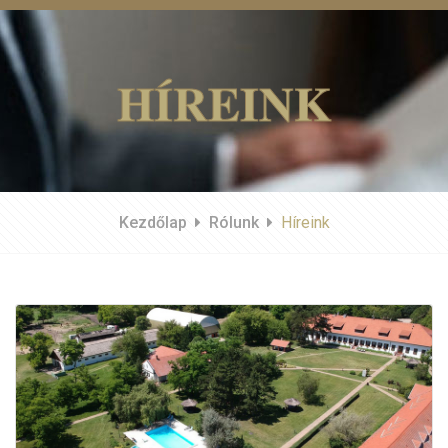
HÍREINK
Kezdőlap
Rólunk
Híreink