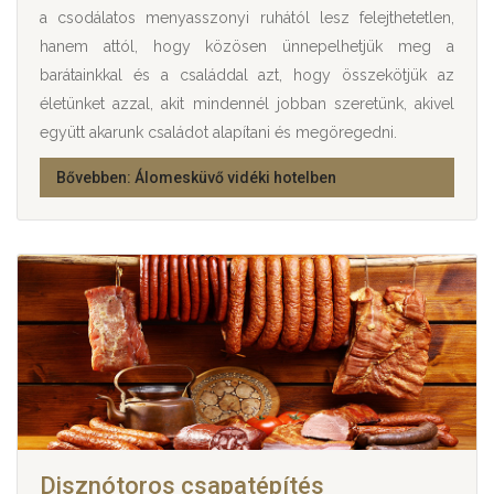
a csodálatos menyasszonyi ruhától lesz felejthetetlen,
hanem attól, hogy közösen ünnepelhetjük meg a
barátainkkal és a családdal azt, hogy összekötjük az
életünket azzal, akit mindennél jobban szeretünk, akivel
együtt akarunk családot alapítani és megöregedni.
Bővebben: Álomesküvő vidéki hotelben
Disznótoros csapatépítés