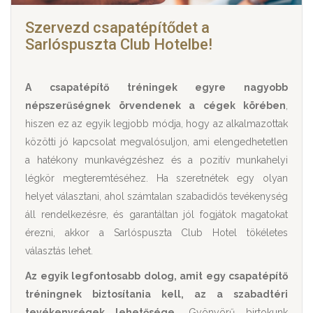
Szervezd csapatépítődet a
Sarlóspuszta Club Hotelbe!
A csapatépítő tréningek egyre nagyobb
népszerűségnek örvendenek a cégek körében
,
hiszen ez az egyik legjobb módja, hogy az alkalmazottak
közötti jó kapcsolat megvalósuljon, ami elengedhetetlen
a hatékony munkavégzéshez és a pozitív munkahelyi
légkör megteremtéséhez. Ha szeretnétek egy olyan
helyet választani, ahol számtalan szabadidős tevékenység
áll rendelkezésre, és garantáltan jól fogjátok magatokat
érezni, akkor a Sarlóspuszta Club Hotel tökéletes
választás lehet.
Az egyik legfontosabb dolog, amit egy csapatépítő
tréningnek biztosítania kell, az a szabadtéri
tevékenységek lehetősége.
Gyönyörű birtokunk