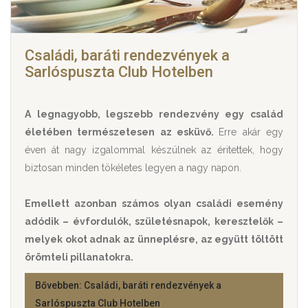
Családi, baráti rendezvények a
Sarlóspuszta Club Hotelben
A legnagyobb, legszebb rendezvény egy család
életében természetesen az esküvő.
Erre akár egy
éven át nagy izgalommal készülnek az éritettek, hogy
biztosan minden tökéletes legyen a nagy napon.
Emellett azonban számos olyan családi esemény
adódik – évfordulók, születésnapok, keresztelők –
melyek okot adnak az ünneplésre, az együtt töltött
örömteli pillanatokra.
Bővebben: Családi, baráti rendezvények a
Sarlóspuszta Club Hotelben