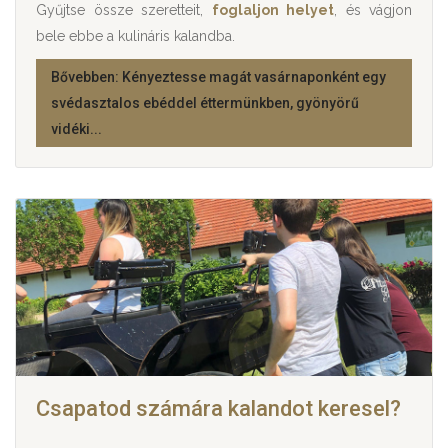
Gyűjtse össze szeretteit,
foglaljon helyet
, és vágjon
bele ebbe a kulináris kalandba.
Bővebben: Kényeztesse magát vasárnaponként egy
svédasztalos ebéddel éttermünkben, gyönyörű
vidéki...
Csapatod számára kalandot keresel?