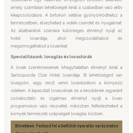
amely számtalan lehetőséget kínál a szabadban való aktív
kikapcsolódásra. A birtokon sétálva gyönyörködhetsz a
természetben, élvezheted a vidéki csendet és nyugalmat.
Az állatbarátok számára különleges élményt nyújt az
hotel lovardája, ahol megcsodálhatod és
megsimogathatod a lovainkat.
Specialitásunk: lovaglás és lovastúrák
A lovak szerelmeseinek kihagyhatatlan élményt kínál a
Sarlóspuszta Club Hotel lovardája. Itt lehetőséged van
lovagolni, vagy részt venni lovastúrákon a környező
vidéken. A tapasztalt lovasoknak és a kezdőknek egyaránt
szórakoztató és izgalmas élményt nyújt a lovas
programokon való részvétel, miközben felfedezheted a
környék természeti szépségeit lovaglás közben.
Bővebben: Fedezd fel a belföldi nyaralás varázslatos