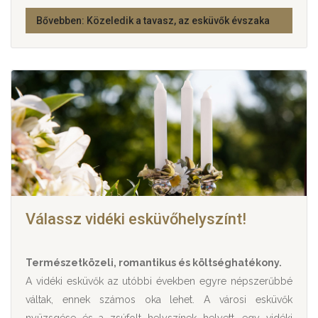
Bővebben: Közeledik a tavasz, az esküvők évszaka
Válassz vidéki esküvőhelyszínt!
Természetközeli, romantikus és költséghatékony.
A vidéki esküvők az utóbbi években egyre népszerűbbé
váltak, ennek számos oka lehet. A városi esküvők
nyüzsgése és a zsúfolt helyszínek helyett, egy vidéki