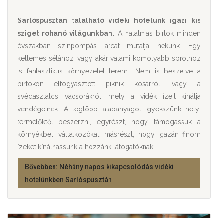
Sarlóspusztán található vidéki hotelünk igazi kis
sziget rohanó világunkban.
A hatalmas birtok minden
évszakban színpompás arcát mutatja nekünk. Egy
kellemes sétához, vagy akár valami komolyabb sprothoz
is fantasztikus környezetet teremt. Nem is beszélve a
birtokon elfogyasztott piknik kosárról, vagy a
svédasztalos vacsorákról, mely a vidék ízeit kínálja
vendégeinek. A legtöbb alapanyagot igyekszünk helyi
termelőktől beszerzni, egyrészt, hogy támogassuk a
környékbeli vállalkozókat, másrészt, hogy igazán finom
ízeket kínálhassunk a hozzánk látogatóknak.
Bővebben: Néhány napos kikapcsolódás vidéki
hotelünkben Sarlóspusztán