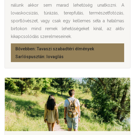
nálunk akkor sem marad lehetőség unatkozni. A
lovaskocsizás, túrázás, terepfutás, természetfotózás,
sportlövészet, vagy csak egy kellemes séta a hatalmas
birtokon mind remek lehetőségeket kínál, az aktív
kikapcsolódás szerelmeseinek.
Bővebben: Tavaszi szabadtéri élmények
Sarlóspusztán: lovaglás