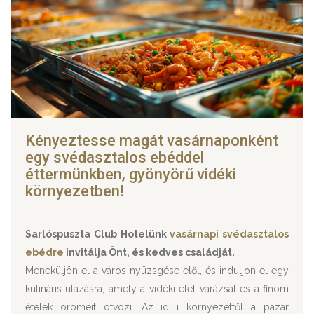
Kényeztesse magát vasárnaponként
egy svédasztalos ebéddel
éttermünkben, gyönyörű vidéki
környezetben!
Sarlóspuszta Club Hotelünk
vasárnapi svédasztalos
ebédre
invitálja Önt, és kedves családját.
Meneküljön el a város nyüzsgése elől, és induljon el egy
kulináris utazásra, amely a vidéki élet varázsát és a finom
ételek örömeit ötvözi. Az idilli környezettől a pazar