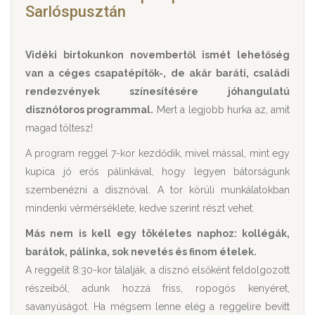
Sarlóspusztán
Vidéki birtokunkon novembertől ismét lehetőség
van a céges csapatépítők-, de akár baráti, családi
rendezvények színesítésére jóhangulatú
disznótoros programmal.
Mert a legjobb hurka az, amit
magad töltesz!
A program reggel 7-kor kezdődik, mivel mással, mint egy
kupica jó erős pálinkával, hogy legyen bátorságunk
szembenézni a disznóval. A tor körüli munkálatokban
mindenki vérmérséklete, kedve szerint részt vehet.
Más nem is kell egy tökéletes naphoz: kollégák,
barátok, pálinka, sok nevetés és finom ételek.
A reggelit 8:30-kor tálalják, a disznó elsőként feldolgozott
részeiből, adunk hozzá friss, ropogós kenyéret,
savanyúságot. Ha mégsem lenne elég a reggelire bevitt