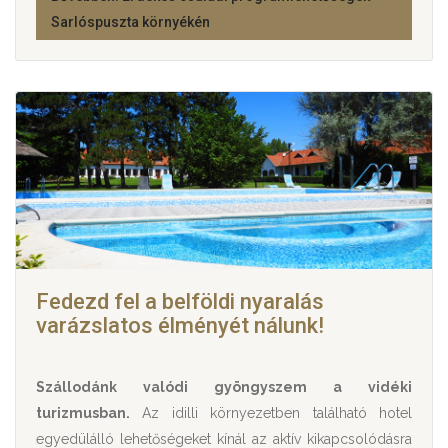
Sarlóspuszta környékén
Fedezd fel a belföldi nyaralás
varázslatos élményét nálunk!
Szállodánk valódi gyöngyszem a vidéki
turizmusban.
Az idilli környezetben található hotel
egyedülálló lehetőségeket kínál az aktív kikapcsolódásra