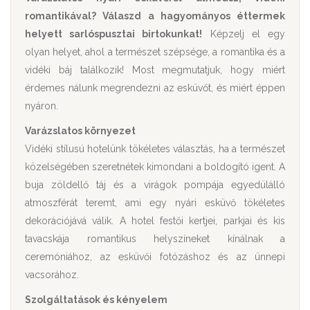
romantikával? Válaszd a hagyományos éttermek
helyett sarlóspusztai birtokunkat!
Képzelj el egy
olyan helyet, ahol a természet szépsége, a romantika és a
vidéki báj találkozik! Most megmutatjuk, hogy miért
érdemes nálunk megrendezni az esküvőt, és miért éppen
nyáron.
Varázslatos környezet
Vidéki stílusú hotelünk tökéletes választás, ha a természet
közelségében szeretnétek kimondani a boldogító igent. A
buja zöldellő táj és a virágok pompája egyedülálló
atmoszférát teremt, ami egy nyári esküvő tökéletes
dekorációjává válik. A hotel festői kertjei, parkjai és kis
tavacskája romantikus helyszíneket kínálnak a
ceremóniához, az esküvői fotózáshoz és az ünnepi
vacsorához.
Szolgáltatások és kényelem