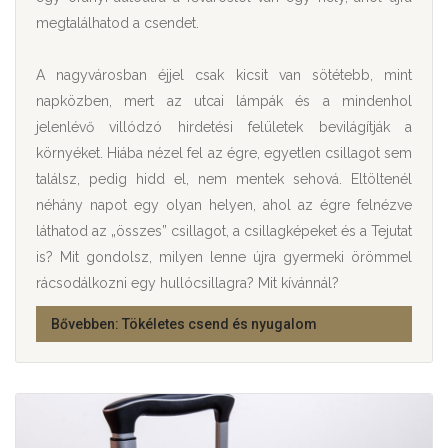
megtalálhatod a csendet.
A nagyvárosban éjjel csak kicsit van sötétebb, mint
napközben, mert az utcai lámpák és a mindenhol
jelenlévő villódzó hirdetési felületek bevilágítják a
környéket. Hiába nézel fel az égre, egyetlen csillagot sem
találsz, pedig hidd el, nem mentek sehová. Eltöltenél
néhány napot egy olyan helyen, ahol az égre felnézve
láthatod az „összes” csillagot, a csillagképeket és a Tejutat
is? Mit gondolsz, milyen lenne újra gyermeki örömmel
rácsodálkozni egy hullócsillagra? Mit kívánnál?
Bővebben: Tökéletes csend és nyugalom