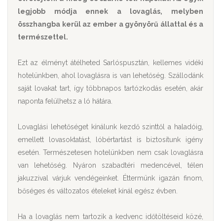
legjobb módja ennek a lovaglás, melyben
összhangba kerül az ember a gyönyörű állattal és a
természettel.
Ezt az élményt átélheted Sarlóspusztán, kellemes vidéki
hotelünkben, ahol lovaglásra is van lehetőség. Szállodánk
saját lovakat tart, így többnapos tartózkodás esetén, akár
naponta felülhetsz a ló hátára.
Lovaglási lehetőséget kínálunk kezdő szinttől a haladóig,
emellett lovasoktatást, lóbértartást is biztosítunk igény
esetén. Természetesen hotelünkben nem csak lovaglásra
van lehetőség. Nyáron szabadtéri medencével, télen
jakuzzival várjuk vendégeinket. Éttermünk igazán finom,
bőséges és változatos ételeket kínál egész évben.
Ha a lovaglás nem tartozik a kedvenc időtöltéseid közé,