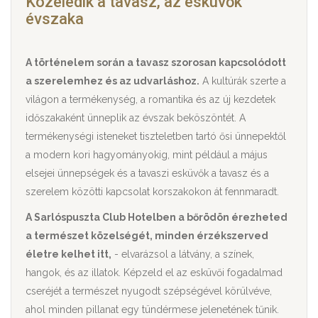
Közeledik a tavasz, az esküvők
évszaka
A történelem során a tavasz szorosan kapcsolódott
a szerelemhez és az udvarláshoz.
A kultúrák szerte a
világon a termékenység, a romantika és az új kezdetek
időszakaként ünneplik az évszak beköszöntét. A
termékenységi isteneket tiszteletben tartó ősi ünnepektől
a modern kori hagyományokig, mint például a május
elsejei ünnepségek és a tavaszi esküvők a tavasz és a
szerelem közötti kapcsolat korszakokon át fennmaradt.
A Sarlóspuszta Club Hotelben a bőrödön érezheted
a természet közelségét, minden érzékszerved
életre kelhet itt,
- elvarázsol a látvány, a színek,
hangok, és az illatok. Képzeld el az esküvői fogadalmad
cseréjét a természet nyugodt szépségével körülvéve,
ahol minden pillanat egy tündérmese jelenetének tűnik.