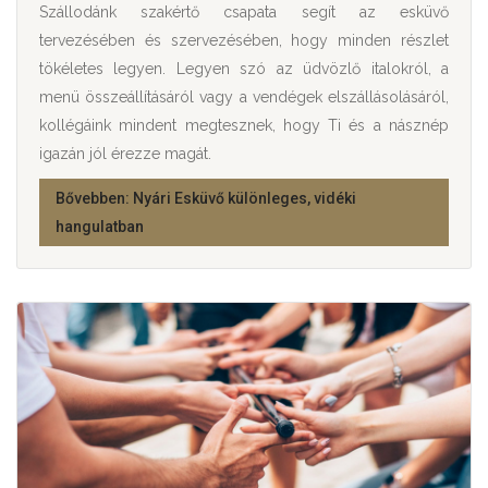
Szállodánk szakértő csapata segít az esküvő
tervezésében és szervezésében, hogy minden részlet
tökéletes legyen. Legyen szó az üdvözlő italokról, a
menü összeállításáról vagy a vendégek elszállásolásáról,
kollégáink mindent megtesznek, hogy Ti és a násznép
igazán jól érezze magát.
Bővebben: Nyári Esküvő különleges, vidéki
hangulatban