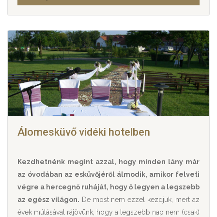
Álomesküvő vidéki hotelben
Kezdhetnénk megint azzal, hogy minden lány már
az óvodában az esküvőjéről álmodik, amikor felveti
végre a hercegnő ruháját, hogy ő legyen a legszebb
az egész világon.
De most nem ezzel kezdjük, mert az
évek múlásával rájövünk, hogy a legszebb nap nem (csak)