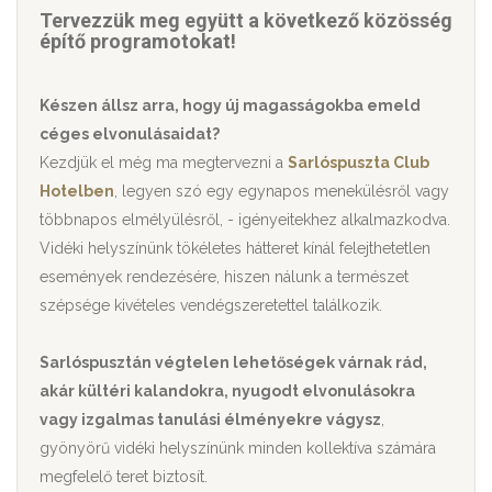
Tervezzük meg együtt a következő közösség
építő programotokat!
Készen állsz arra, hogy új magasságokba emeld
céges elvonulásaidat?
Kezdjük el még ma megtervezni a
Sarlóspuszta Club
Hotelben
, legyen szó egy egynapos menekülésről vagy
többnapos elmélyülésről, - igényeitekhez alkalmazkodva.
Vidéki helyszínünk tökéletes hátteret kínál felejthetetlen
események rendezésére, hiszen nálunk a természet
szépsége kivételes vendégszeretettel találkozik.
Sarlóspusztán végtelen lehetőségek várnak rád,
akár kültéri kalandokra, nyugodt elvonulásokra
vagy izgalmas tanulási élményekre vágysz
,
gyönyörű vidéki helyszínünk minden kollektíva számára
megfelelő teret biztosít.