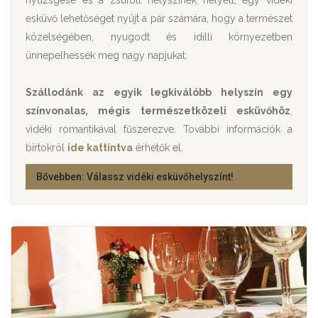
esküvő lehetőséget nyújt a pár számára, hogy a természet
közelségében, nyugodt és idilli környezetben
ünnepelhessék meg nagy napjukat.
Szállodánk az egyik legkiválóbb helyszín egy
színvonalas, mégis természetközeli esküvőhöz
,
vidéki romantikával fűszerezve. További információk a
birtokról
ide kattintva
érhetők el.
Bővebben: Válassz vidéki esküvőhelyszínt!