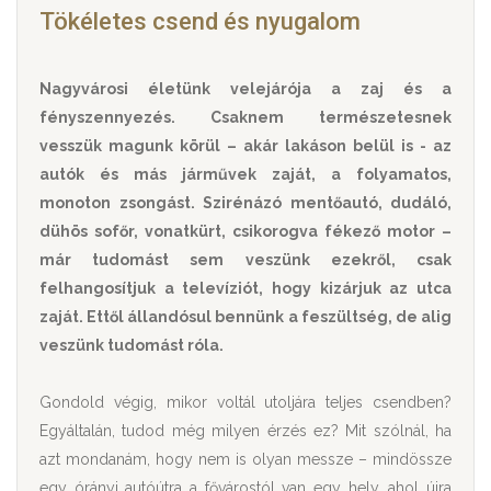
Tökéletes csend és nyugalom
Nagyvárosi életünk velejárója a zaj és a
fényszennyezés. Csaknem természetesnek
vesszük magunk körül – akár lakáson belül is - az
autók és más járművek zaját, a folyamatos,
monoton zsongást. Szirénázó mentőautó, dudáló,
dühös sofőr, vonatkürt, csikorogva fékező motor –
már tudomást sem veszünk ezekről, csak
felhangosítjuk a televíziót, hogy kizárjuk az utca
zaját. Ettől állandósul bennünk a feszültség, de alig
veszünk tudomást róla.
Gondold végig, mikor voltál utoljára teljes csendben?
Egyáltalán, tudod még milyen érzés ez? Mit szólnál, ha
azt mondanám, hogy nem is olyan messze – mindössze
egy órányi autóútra a fővárostól van egy hely, ahol újra