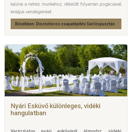
kalória a nehéz munkához, délelőtt folyamán pogácsával
kínáljuk vendégeinket.
Bővebben: Disznótoros csapatépítés Sarlóspusztán
Nyári Esküvő különleges, vidéki
hangulatban
Varázslatos nyári esküvőről álmodsz, vidéki