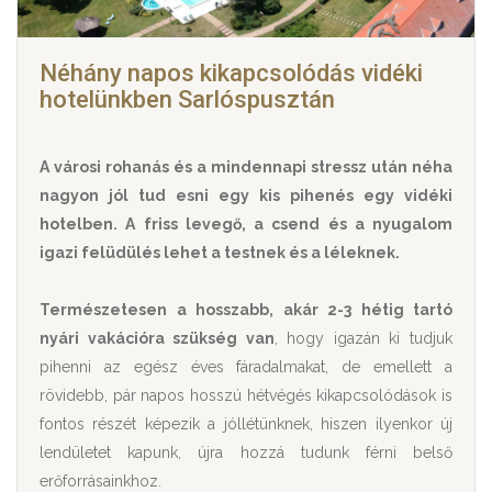
Néhány napos kikapcsolódás vidéki
hotelünkben Sarlóspusztán
A városi rohanás és a mindennapi stressz után néha
nagyon jól tud esni egy kis pihenés egy vidéki
hotelben. A friss levegő, a csend és a nyugalom
igazi felüdülés lehet a testnek és a léleknek.
Természetesen a hosszabb, akár 2-3 hétig tartó
nyári vakációra szükség van
, hogy igazán ki tudjuk
pihenni az egész éves fáradalmakat, de emellett a
rövidebb, pár napos hosszú hétvégés kikapcsolódások is
fontos részét képezik a jóllétünknek, hiszen ilyenkor új
lendületet kapunk, újra hozzá tudunk férni belső
erőforrásainkhoz.