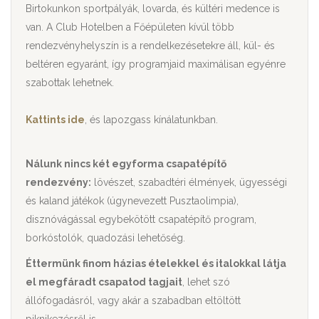
Birtokunkon sportpályák, lovarda, és kültéri medence is
van. A Club Hotelben a Főépületen kívül több
rendezvényhelyszín is a rendelkezésetekre áll, kül- és
beltéren egyaránt, így programjaid maximálisan egyénre
szabottak lehetnek.
Kattints ide
, és lapozgass kínálatunkban.
Nálunk nincs két egyforma csapatépítő
rendezvény:
lövészet, szabadtéri élmények, ügyességi
és kaland játékok (úgynevezett Pusztaolimpia),
disznóvágással egybekötött csapatépítő program,
borkóstolók, quadozási lehetőség.
Éttermünk finom házias ételekkel és italokkal látja
el megfáradt csapatod tagjait
, lehet szó
állófogadásról, vagy akár a szabadban eltöltött
piknikezésről is.