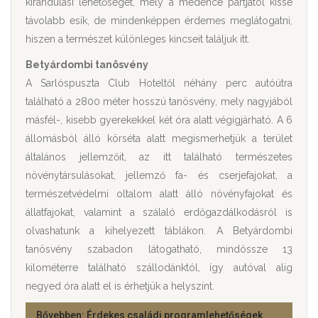
kirándulási lehetőséget, mely a medence partjától kissé
távolabb esik, de mindenképpen érdemes meglátogatni,
hiszen a természet különleges kincseit találjuk itt.
Betyárdombi tanösvény
A Sarlóspuszta Club Hoteltől néhány perc autóútra
található a 2800 méter hosszú tanösvény, mely nagyjából
másfél-, kisebb gyerekekkel két óra alatt végigjárható. A 6
állomásból álló körséta alatt megismerhetjük a terület
általános jellemzőit, az itt található természetes
növénytársulásokat, jellemző fa- és cserjefajokat, a
természetvédelmi oltalom alatt álló növényfajokat és
állatfajokat, valamint a szálaló erdőgazdálkodásról is
olvashatunk a kihelyezett táblákon. A Betyárdombi
tanösvény szabadon látogatható, mindössze 13
kilométerre található szállodánktól, így autóval alig
negyed óra alatt el is érhetjük a helyszínt.
Bővebben: Érdekes családi programlehetőségek