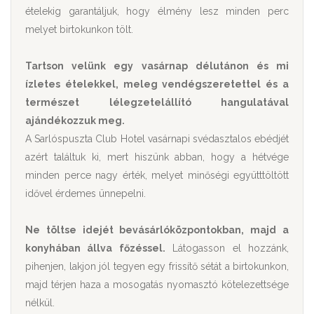
ételekig garantáljuk, hogy élmény lesz minden perc
melyet birtokunkon tölt.
Tartson velünk egy vasárnap délutánon és mi
ízletes ételekkel, meleg vendégszeretettel és a
természet lélegzetelállító hangulatával
ajándékozzuk meg.
A Sarlóspuszta Club Hotel vasárnapi svédasztalos ebédjét
azért találtuk ki, mert hiszünk abban, hogy a hétvége
minden perce nagy érték, melyet minőségi együtttöltött
idővel érdemes ünnepelni.
Ne töltse idejét bevásárlóközpontokban, majd a
konyhában állva főzéssel.
Látogasson el hozzánk,
pihenjen, lakjon jól tegyen egy frissítő sétát a birtokunkon,
majd térjen haza a mosogatás nyomasztó kötelezettsége
nélkül.