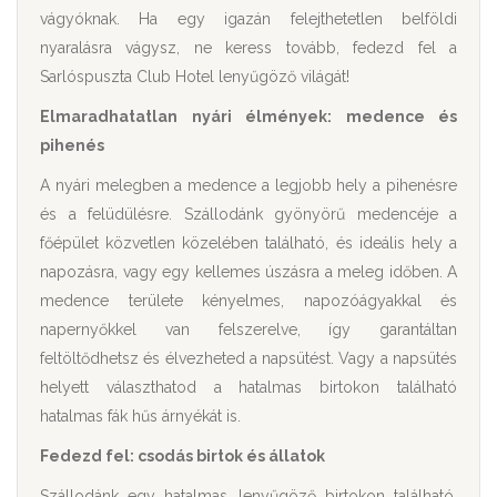
vágyóknak. Ha egy igazán felejthetetlen belföldi
nyaralásra vágysz, ne keress tovább, fedezd fel a
Sarlóspuszta Club Hotel lenyűgöző világát!
Elmaradhatatlan nyári élmények: medence és
pihenés
A nyári melegben a medence a legjobb hely a pihenésre
és a felüdülésre. Szállodánk gyönyörű medencéje a
főépület közvetlen közelében található, és ideális hely a
napozásra, vagy egy kellemes úszásra a meleg időben. A
medence területe kényelmes, napozóágyakkal és
napernyőkkel van felszerelve, így garantáltan
feltöltődhetsz és élvezheted a napsütést. Vagy a napsütés
helyett választhatod a hatalmas birtokon található
hatalmas fák hűs árnyékát is.
Fedezd fel: csodás birtok és állatok
Szállodánk egy hatalmas, lenyűgöző birtokon található,