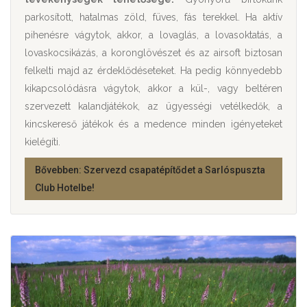
parkosított, hatalmas zöld, füves, fás terekkel. Ha aktív
pihenésre vágytok, akkor, a lovaglás, a lovasoktatás, a
lovaskocsikázás, a koronglövészet és az airsoft biztosan
felkelti majd az érdeklődéseteket. Ha pedig könnyedebb
kikapcsolódásra vágytok, akkor a kül-, vagy beltéren
szervezett kalandjátékok, az ügyességi vetélkedők, a
kincskereső játékok és a medence minden igényeteket
kielégíti.
Bővebben: Szervezd csapatépítődet a Sarlóspuszta
Club Hotelbe!