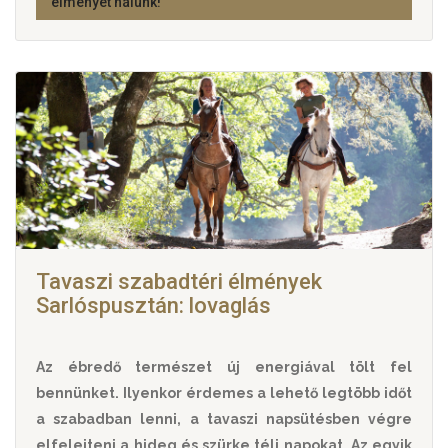
élményét nálunk!
Tavaszi szabadtéri élmények
Sarlóspusztán: lovaglás
Az ébredő természet új energiával tölt fel
bennünket. Ilyenkor érdemes a lehető legtöbb időt
a szabadban lenni, a tavaszi napsütésben végre
elfelejteni a hideg és szürke téli napokat. Az egyik