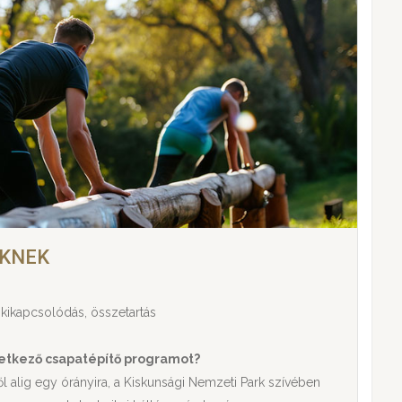
EKNEK
kikapcsolódás, összetartás
etkező csapatépítő programot?
l alig egy órányira, a Kiskunsági Nemzeti Park szívében