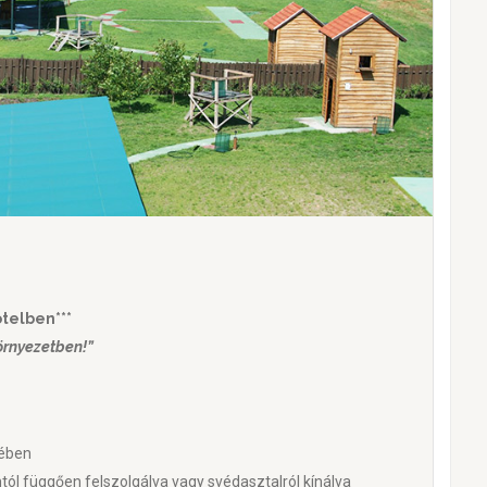
telben***
örnyezetben!”
kében
ól függően felszolgálva vagy svédasztalról kínálva