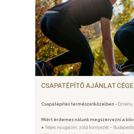
CSAPATÉPÍTŐ AJÁNLAT CÉG
Csapatépítés természetközelben -
Élmény, 
Miért érdemes nálunk megszervezni a köv
● Teljes nyugalom, zöld környezet – Budapesttő