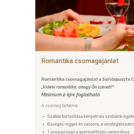
Romantika csomagajánlat
Romantika csomagajánlat a Sarlóspuszta C
„Vidéki romantika, ahogy Ön szereti!”
Minimum 2 éjre foglalható
A csomag tartalma::
Szállás biztosítása kényelmes szobáink egyi
Bőséges reggeli és vacsora, a vendéglétszámt
1 üveg pezsgő a gyertyafényes vacsorához