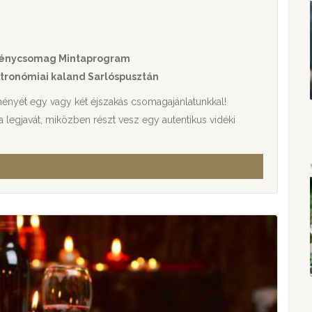
ménycsomag Mintaprogram
ztronómiai kaland Sarlóspusztán
ényét egy vagy két éjszakás csomagajánlatunkkal!
 legjavát, miközben részt vesz egy autentikus vidéki