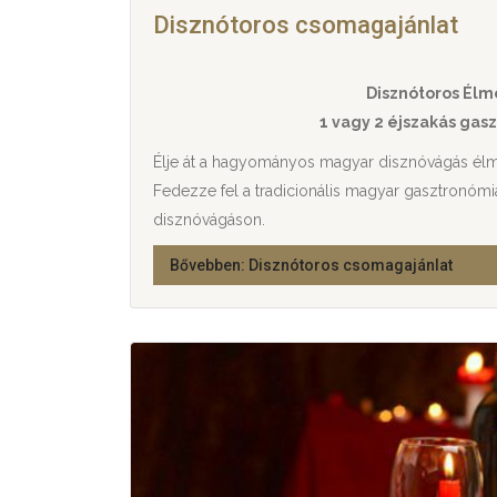
Disznótoros csomagajánlat
Disznótoros Él
1 vagy 2 éjszakás gas
Élje át a hagyományos magyar disznóvágás élm
Fedezze fel a tradicionális magyar gasztronómia
disznóvágáson.
Bővebben: Disznótoros csomagajánlat