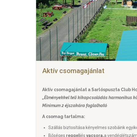
Aktív csomagajánlat
Aktív csomagajánlat a Sarlóspuszta Club Ho
„Élményekkel teli kikapcsolódás harmonikus k
Minimum 2 éjszakára foglalható
A csomag tartalma:
Szállás biztosítása kényelmes szobáink egyi
Bőséges
reggeli
és
vacsora,
a vendéglétszámt