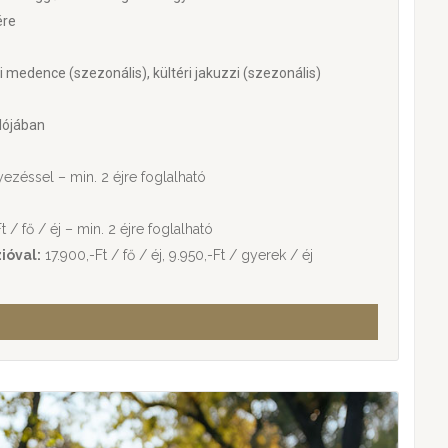
ére
ri medence (szezonális), kültéri jakuzzi (szezonális)
lójában
lyezéssel – min. 2 éjre foglalható
t / fő / éj – min. 2 éjre foglalható
zióval:
17.900,-Ft / fő / éj, 9.950,-Ft / gyerek / éj