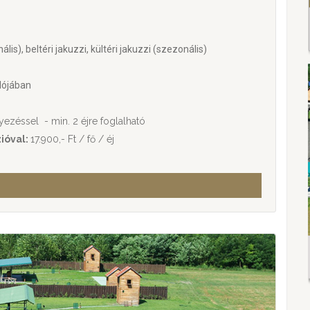
is), beltéri jakuzzi, kültéri jakuzzi (szezonális)
lójában
lyezéssel - min. 2 éjre foglalható
zióval:
17.900,- Ft / fő / éj