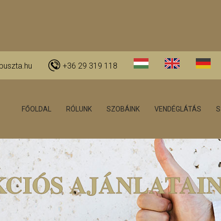
puszta.hu
+36 29 319 118
FŐOLDAL
RÓLUNK
SZOBÁINK
VENDÉGLÁTÁS
S
KCIÓS AJÁNLATAIN