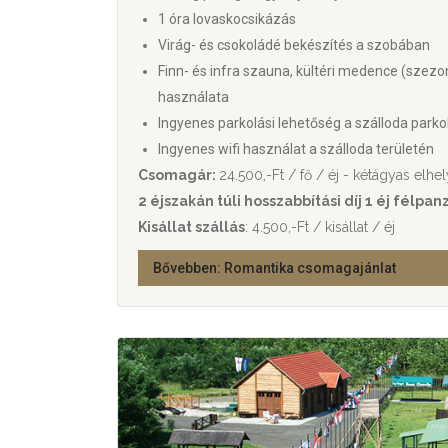
1 óra lovaskocsikázás
Virág- és csokoládé bekészítés a szobában
Finn- és infra szauna, kültéri medence (szezonál
használata
Ingyenes parkolási lehetőség a szálloda parko
Ingyenes wifi használat a szálloda területén
Csomagár:
24.500,-Ft / fő / éj - kétágyas elhe
2 éjszakán túli hosszabbítási díj 1 éj félpan
Kisállat szállás
: 4.500,-Ft / kisállat / éj
Bővebben: Romantika csomagajánlat