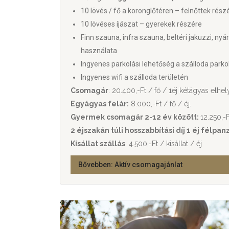
10 lövés / fő a koronglőtéren – felnőttek rész
10 lövéses íjászat – gyerekek részére
Finn szauna, infra szauna, beltéri jakuzzi, nyá
használata
Ingyenes parkolási lehetőség a szálloda parko
Ingyenes wifi a szálloda területén
Csomagár
: 20.400,-Ft / fő / 1éj kétágyas elhe
Egyágyas felár:
8.000,-Ft / fő / éj.
Gyermek csomagár 2-12 év között:
12.250,-F
2 éjszakán túli hosszabbítási díj 1 éj félpan
Kisállat szállás
: 4.500,-Ft / kisállat / éj
Bővebben: Aktív csomagajánlat